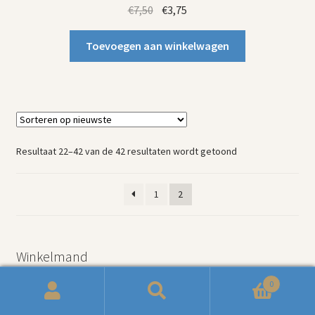
Oorspronkelijke
Huidige
€
7,50
€
3,75
prijs
prijs
was:
is:
Toevoegen aan winkelwagen
€7,50.
€3,75.
Gesorteerd
Resultaat 22–42 van de 42 resultaten wordt getoond
op
nieuwste
1
2
Winkelmand
0
Zoeken
Zoeken
Geen producten in de winkelwagen.