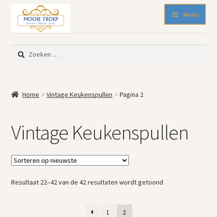
Ga
Ga
Menu
door
naar
naar
de
SALE 50% korting
navigatie
inhoud
Zoeken
Nieuw binnen
naar:
Pasen
Beeldjes
Home
Vintage Keukenspullen
Pagina 2
Blikken
Emaille
Vintage Keukenspullen
Keukenspullen
Kleine meubelen
Muurdecoratie
Servies en glaswerk
Gesorteerd
Resultaat 22–42 van de 42 resultaten wordt getoond
Woonaccessoires
op
Mode-accessoires
nieuwste
1
2
Kinderhoekje