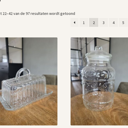
Gesorteerd
t 22–42 van de 97 resultaten wordt getoond
op
1
2
3
4
5
nieuwste