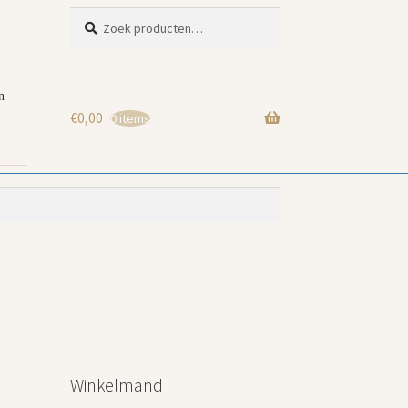
Zoeken
Zoeken
naar:
n
€
0,00
0 items
Winkelmand