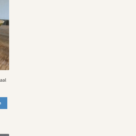
aal
n