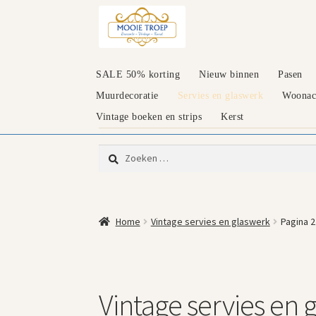
Ga
Ga
door
naar
naar
de
navigatie
inhoud
SALE 50% korting
Nieuw binnen
Pasen
Muurdecoratie
Servies en glaswerk
Woonacc
Vintage boeken en strips
Kerst
Zoeken
naar:
Home
Vintage servies en glaswerk
Pagina 2
Vintage servies en 