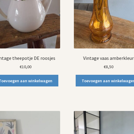
ntage theepotje DE roosjes
Vintage vaas amberkleur
€
10,00
€
8,50
Toevoegen aan winkelwagen
Toevoegen aan winkelwage