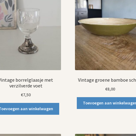
Vintage borrelglaasje met
Vintage groene bamboe sch
verzilverde voet
€
8,00
€
7,50
Toevoegen aan winkelwage
Toevoegen aan winkelwagen