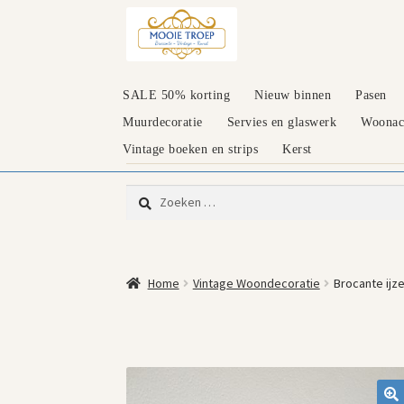
Ga
Ga
door
naar
naar
de
navigatie
inhoud
SALE 50% korting
Nieuw binnen
Pasen
Muurdecoratie
Servies en glaswerk
Woonacc
Vintage boeken en strips
Kerst
Zoeken
naar:
Home
Vintage Woondecoratie
Brocante ij