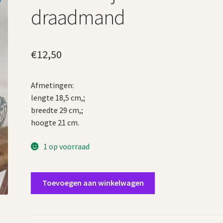
draadmand
€
12,50
Afmetingen:
lengte 18,5 cm,;
breedte 29 cm,;
hoogte 21 cm.
1 op voorraad
Brocante
Toevoegen aan winkelwagen
ijzeren
draadmand
aantal