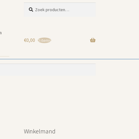
Zoeken
Zoeken
naar:
n
€
0,00
0 items
Winkelmand