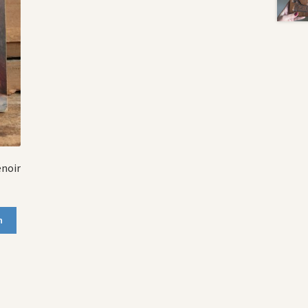
enoir
n