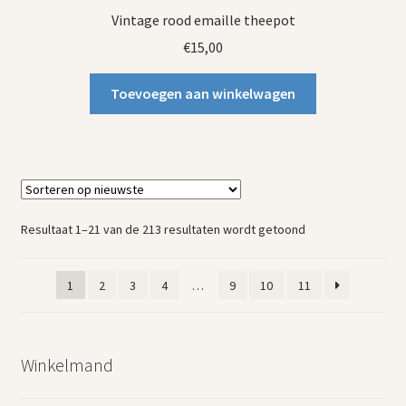
Vintage rood emaille theepot
€
15,00
Toevoegen aan winkelwagen
Gesorteerd
Resultaat 1–21 van de 213 resultaten wordt getoond
op
nieuwste
1
2
3
4
…
9
10
11
Winkelmand