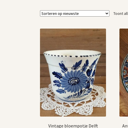
Toont al
Vintage bloempotje Delft
An