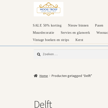
Ga
Ga
door
naar
naar
de
navigatie
inhoud
SALE 50% korting
Nieuw binnen
Pasen
Muurdecoratie
Servies en glaswerk
Woonacc
Vintage boeken en strips
Kerst
Zoeken
naar:
Home
Producten getagged “Delft”
Delft