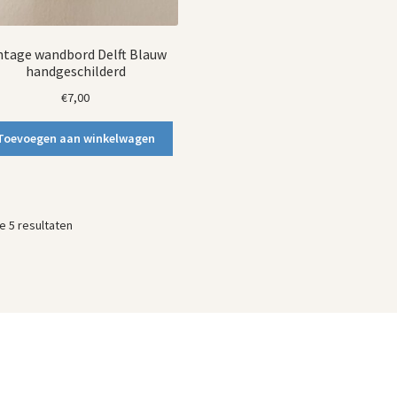
ntage wandbord Delft Blauw
handgeschilderd
€
7,00
Toevoegen aan winkelwagen
Gesorteerd
le 5 resultaten
op
nieuwste