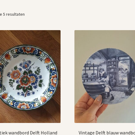
Gesorteerd
le 5 resultaten
op
nieuwste
tiek wandbord Delft Holland
Vintage Delft blauw wandb