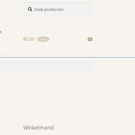
Zoeken
Zoeken
naar:
n
€
0,00
0 items
Winkelmand