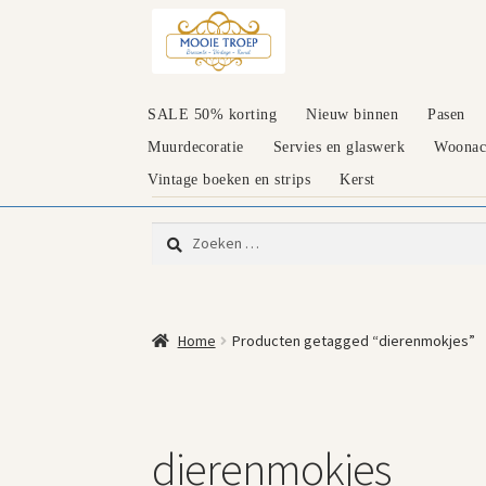
Ga
Ga
door
naar
naar
de
navigatie
inhoud
SALE 50% korting
Nieuw binnen
Pasen
Muurdecoratie
Servies en glaswerk
Woonacc
Vintage boeken en strips
Kerst
Zoeken
naar:
Home
Producten getagged “dierenmokjes”
dierenmokjes