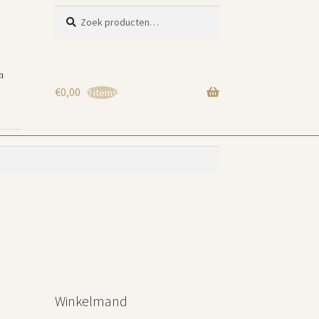
Zoeken
Zoeken
naar:
n
€
0,00
0 items
Winkelmand