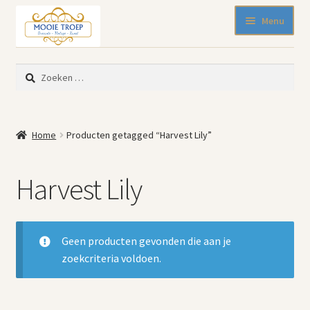
Ga
Ga
Menu
door
naar
naar
de
SALE 50% korting
navigatie
inhoud
Zoeken
Nieuw binnen
naar:
Pasen
Beeldjes
Home
Producten getagged “Harvest Lily”
Blikken
Emaille
Harvest Lily
Keukenspullen
Kleine meubelen
Muurdecoratie
Geen producten gevonden die aan je
Servies en glaswerk
zoekcriteria voldoen.
Woonaccessoires
Mode-accessoires
Kinderhoekje