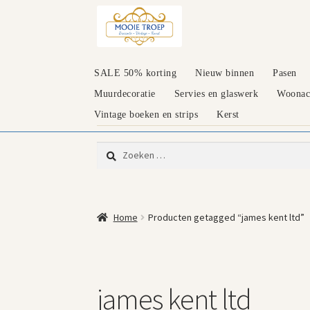
Ga
Ga
door
naar
naar
de
navigatie
inhoud
SALE 50% korting
Nieuw binnen
Pasen
Muurdecoratie
Servies en glaswerk
Woonacc
Vintage boeken en strips
Kerst
Zoeken
naar:
Home
Producten getagged “james kent ltd”
james kent ltd