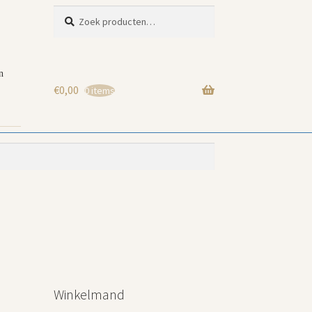
Zoeken
Zoeken
naar:
n
€
0,00
0 items
Winkelmand