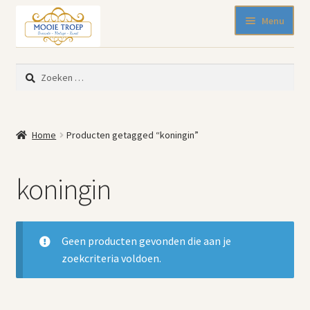
Ga
Ga
Menu
door
naar
naar
de
SALE 50% korting
navigatie
inhoud
Zoeken
Nieuw binnen
naar:
Pasen
Beeldjes
Home
Producten getagged “koningin”
Blikken
Emaille
koningin
Keukenspullen
Kleine meubelen
Muurdecoratie
Geen producten gevonden die aan je
Servies en glaswerk
zoekcriteria voldoen.
Woonaccessoires
Mode-accessoires
Kinderhoekje