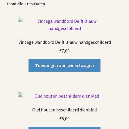
Vintage boeken en strips
Gesorteerd
Toont alle 2 resultaten
op
Kerst
nieuwste
Vintage wandbord Delft Blauw handgeschilderd
€
7,00
Toevoegen aan winkelwagen
Oud houten beschilderd dienblad
€
8,00