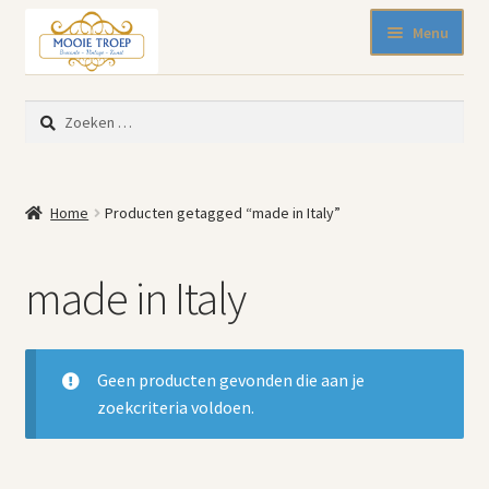
Ga
Ga
Menu
door
naar
naar
de
SALE 50% korting
navigatie
inhoud
Zoeken
Nieuw binnen
naar:
Pasen
Beeldjes
Home
Producten getagged “made in Italy”
Blikken
Emaille
made in Italy
Keukenspullen
Kleine meubelen
Muurdecoratie
Geen producten gevonden die aan je
Servies en glaswerk
zoekcriteria voldoen.
Woonaccessoires
Mode-accessoires
Kinderhoekje