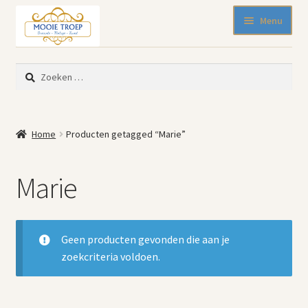
Ga
Ga
Menu
door
naar
naar
de
SALE 50% korting
navigatie
inhoud
Zoeken
Nieuw binnen
naar:
Pasen
Beeldjes
Home
Producten getagged “Marie”
Blikken
Emaille
Marie
Keukenspullen
Kleine meubelen
Muurdecoratie
Geen producten gevonden die aan je
Servies en glaswerk
zoekcriteria voldoen.
Woonaccessoires
Mode-accessoires
Kinderhoekje