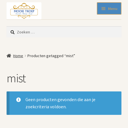
Ga
Ga
Menu
door
naar
naar
de
SALE 50% korting
navigatie
inhoud
Zoeken
Nieuw binnen
naar:
Pasen
Beeldjes
Home
Producten getagged “mist”
Blikken
Emaille
mist
Keukenspullen
Kleine meubelen
Muurdecoratie
Geen producten gevonden die aan je
Servies en glaswerk
zoekcriteria voldoen.
Woonaccessoires
Mode-accessoires
Kinderhoekje