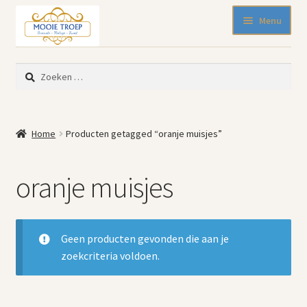
Ga
Ga
Menu
door
naar
naar
de
SALE 50% korting
navigatie
inhoud
Zoeken
Nieuw binnen
naar:
Pasen
Beeldjes
Home
Producten getagged “oranje muisjes”
Blikken
Emaille
oranje muisjes
Keukenspullen
Kleine meubelen
Muurdecoratie
Geen producten gevonden die aan je
Servies en glaswerk
zoekcriteria voldoen.
Woonaccessoires
Mode-accessoires
Kinderhoekje