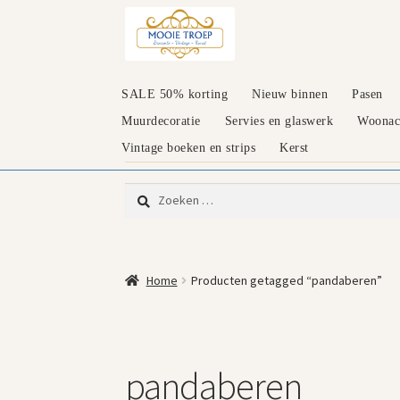
Ga
Ga
door
naar
naar
de
navigatie
inhoud
SALE 50% korting
Nieuw binnen
Pasen
Muurdecoratie
Servies en glaswerk
Woonacc
Vintage boeken en strips
Kerst
Zoeken
naar:
Home
Producten getagged “pandaberen”
pandaberen