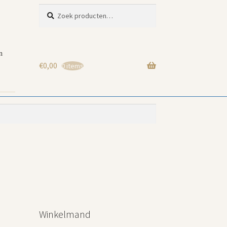
Zoeken
Zoeken
naar:
n
€
0,00
0 items
Winkelmand