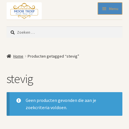
Ga
Ga
Menu
door
naar
naar
de
SALE 50% korting
navigatie
inhoud
Zoeken
Nieuw binnen
naar:
Pasen
Beeldjes
Home
Producten getagged “stevig”
Blikken
Emaille
stevig
Keukenspullen
Kleine meubelen
Muurdecoratie
Geen producten gevonden die aan je
Servies en glaswerk
zoekcriteria voldoen.
Woonaccessoires
Mode-accessoires
Kinderhoekje