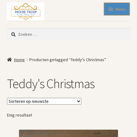
Ga
Ga
Menu
door
naar
naar
de
SALE 50% korting
navigatie
inhoud
Zoeken
Nieuw binnen
naar:
Pasen
Beeldjes
Home
Producten getagged “Teddy's Christmas”
Blikken
Emaille
Teddy's Christmas
Keukenspullen
Kleine meubelen
Muurdecoratie
Servies en glaswerk
Enig resultaat
Woonaccessoires
Mode-accessoires
Kinderhoekje