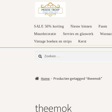
Ga
Ga
door
naar
naar
de
navigatie
inhoud
SALE 50% korting
Nieuw binnen
Pasen
Muurdecoratie
Servies en glaswerk
Woonacc
Vintage boeken en strips
Kerst
Zoeken
naar:
Home
Producten getagged “theemok”
theemok