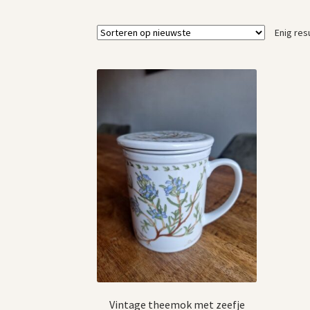
Enig res
Vintage theemok met zeefje