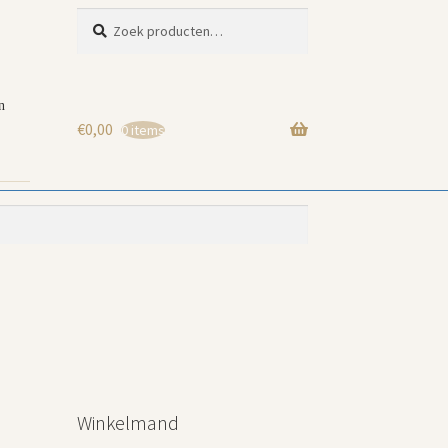
Zoeken
Zoeken
naar:
n
€
0,00
0 items
Winkelmand