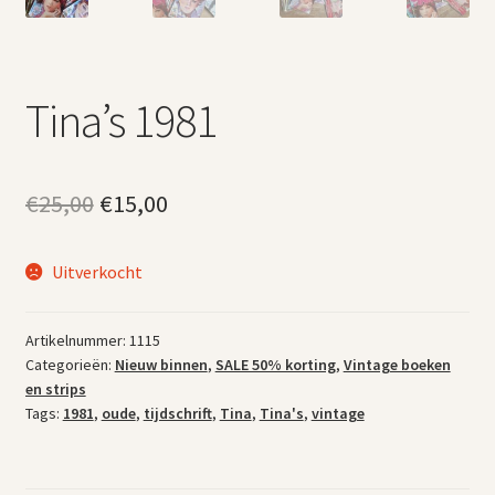
Tina’s 1981
Oorspronkelijke
Huidige
€
25,00
€
15,00
prijs
prijs
Uitverkocht
was:
is:
€25,00.
€15,00.
Artikelnummer:
1115
Categorieën:
Nieuw binnen
,
SALE 50% korting
,
Vintage boeken
en strips
Tags:
1981
,
oude
,
tijdschrift
,
Tina
,
Tina's
,
vintage