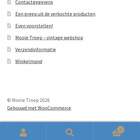
Contactgegevens
Een greep uit de verkochte producten
Even voorstellen!
Mooie Troep – vintage webshop
Verzendinformatie
Winkelmand
© Mooie Troep 2026
Gebouwd met WooCommerce
.
0
Zoeken
Zoeken