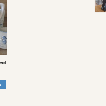
eend
n