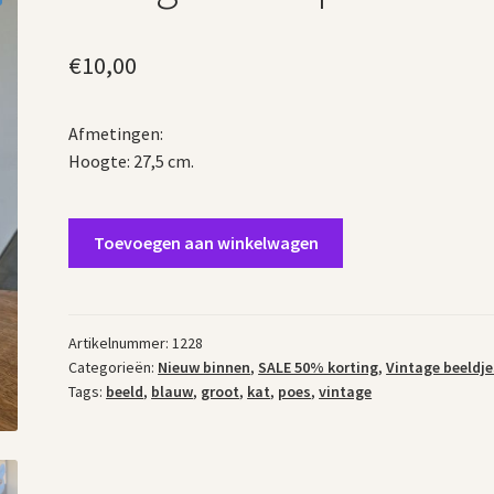
€
10,00
Afmetingen:
Hoogte: 27,5 cm.
Vintage
Toevoegen aan winkelwagen
beeld
poes
blauw
aantal
Artikelnummer:
1228
Categorieën:
Nieuw binnen
,
SALE 50% korting
,
Vintage beeldje
Tags:
beeld
,
blauw
,
groot
,
kat
,
poes
,
vintage