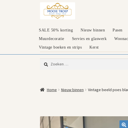
Ga
Ga
door
naar
naar
de
navigatie
inhoud
SALE 50% korting
Nieuw binnen
Pasen
Muurdecoratie
Servies en glaswerk
Woonacc
Vintage boeken en strips
Kerst
Zoeken
naar:
Home
Nieuw binnen
Vintage beeld poes bl