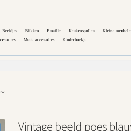
Beeldjes
Blikken
Emaille
Keukenspullen
Kleine meubele
essoires
Mode-accessoires
Kinderhoekje
auw
Vintage beeld poes bla