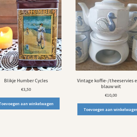
Blikje Humber Cycles
Vintage koffie-/theeservies 
blauw wit
€
3,50
€
10,00
Toevoegen aan winkelwagen
Toevoegen aan winkelwage