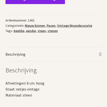
beeldje
eendje
aantal
Artikelnummer:
1401
Categorieën:
Nieuw binnen
,
Pasen
,
Vintage Woondecoratie
Tags:
beeldje
,
eendje
,
steen
,
stenen
Beschrijving
Beschrijving
Afmetingen: 6 cm. hoog
Staat: netjes vintage
Materiaal: steen