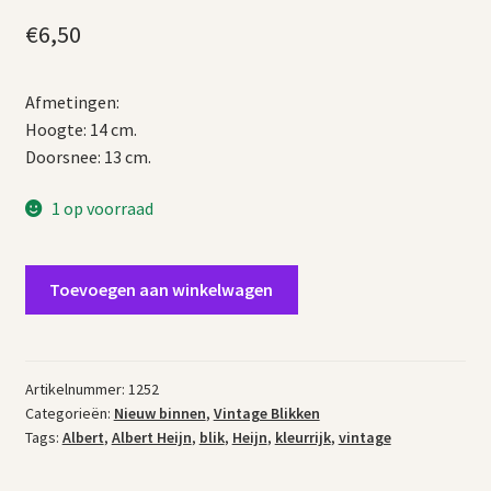
€
6,50
Afmetingen:
Hoogte: 14 cm.
Doorsnee: 13 cm.
1 op voorraad
Vintage
Toevoegen aan winkelwagen
blik
Albert
Heijn
aantal
Artikelnummer:
1252
Categorieën:
Nieuw binnen
,
Vintage Blikken
Tags:
Albert
,
Albert Heijn
,
blik
,
Heijn
,
kleurrijk
,
vintage