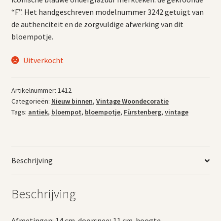
“F”. Het handgeschreven modelnummer 3242 getuigt van
de authenciteit en de zorgvuldige afwerking van dit
bloempotje.
Uitverkocht
Artikelnummer:
1412
Categorieën:
Nieuw binnen
,
Vintage Woondecoratie
Tags:
antiek
,
bloempot
,
bloempotje
,
Fürstenberg
,
vintage
Beschrijving
Beschrijving
Afmetingen: 14 cm. doorsnee; 11 cm. hoogte