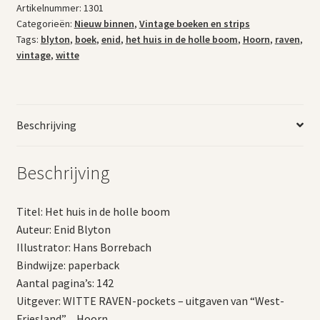
Artikelnummer:
1301
Categorieën:
Nieuw binnen
,
Vintage boeken en strips
Tags:
blyton
,
boek
,
enid
,
het huis in de holle boom
,
Hoorn
,
raven
,
vintage
,
witte
Beschrijving
Beschrijving
Titel: Het huis in de holle boom
Auteur: Enid Blyton
Illustrator: Hans Borrebach
Bindwijze: paperback
Aantal pagina’s: 142
Uitgever: WITTE RAVEN-pockets – uitgaven van “West-
Friesland” _ Hoorn