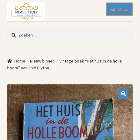
Ga
Ga
Menu
door
naar
naar
de
SALE 50% korting
navigatie
inhoud
Zoeken
Nieuw binnen
naar:
Pasen
Beeldjes
Home
Nieuw binnen
Vintage boek “Het huis in de holle
Blikken
boom” van Enid Blyton
Emaille
Keukenspullen
Kleine meubelen
Muurdecoratie
🔍
Servies en glaswerk
Woonaccessoires
Mode-accessoires
Kinderhoekje