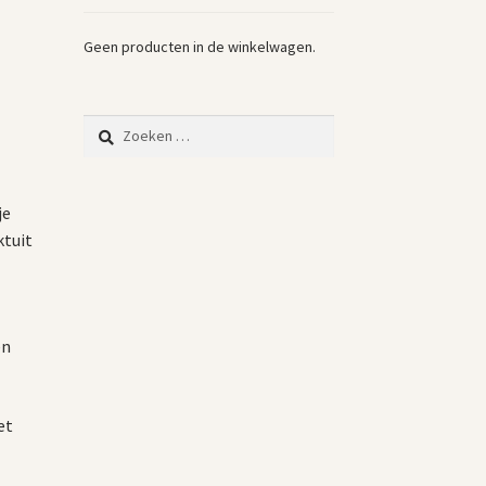
Geen producten in de winkelwagen.
Zoeken
naar:
je
ktuit
en
et