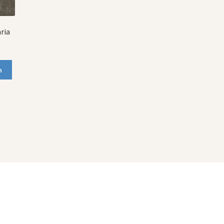
ria
n