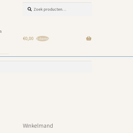
Zoeken
Zoeken
naar:
n
€
0,00
0 items
Winkelmand