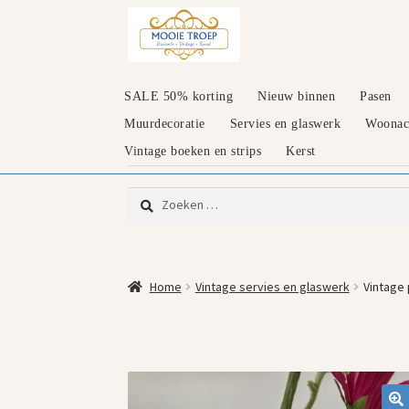
Ga
Ga
door
naar
naar
de
navigatie
inhoud
SALE 50% korting
Nieuw binnen
Pasen
Muurdecoratie
Servies en glaswerk
Woonacc
Vintage boeken en strips
Kerst
Zoeken
naar:
Home
Vintage servies en glaswerk
Vintage 