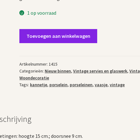
1 op voorraad
Vintage
Toevoegen aan winkelwagen
porseleinen
vaasje
aantal
Artikelnummer:
1415
Categorieën:
Nieuw binnen
,
Vintage servies en glaswerk
,
Vint
Woondecoratie
Tags:
kannetje
,
porselein
,
porseleinen
,
vaasje
,
vintage
schrijving
tingen: hoogte 15 cm.; doorsnee 9 cm.