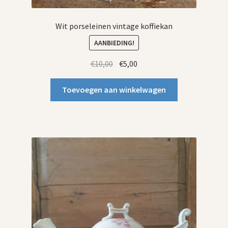
Wit porseleinen vintage koffiekan
AANBIEDING!
Oorspronkelijke
Huidige
€
10,00
€
5,00
prijs
prijs
was:
is:
Toevoegen aan winkelwagen
€10,00.
€5,00.