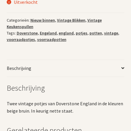
Uitverkocht
Categorieën:
Nieuw binnen
,
Vintage Blikken
,
Vintage
Keukenspullen
Tags:
Doverstone
,
Engeland
,
england
,
potjes
,
potten
,
vintage
,
voorraadpotjes
,
voorraadpotten
Beschrijving
Beschrijving
Twee vintage potjes van Doverstone England in de kleuren
beige bruin. In keurig nette staat.
Gerelateerde producten