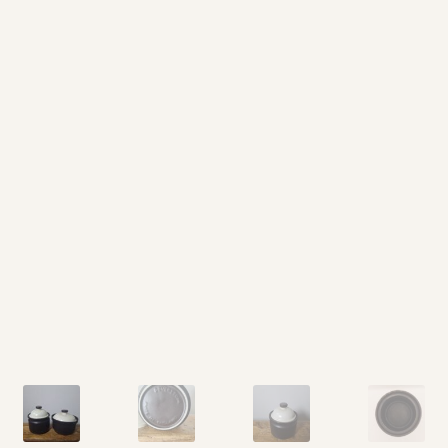
Vintage boeken en strips
Kerst