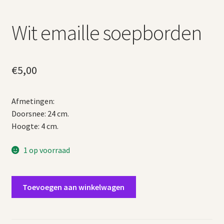
Wit emaille soepborden
€
5,00
Afmetingen:
Doorsnee: 24 cm.
Hoogte: 4 cm.
1 op voorraad
Wit
Toevoegen aan winkelwagen
emaille
soepborden
aantal