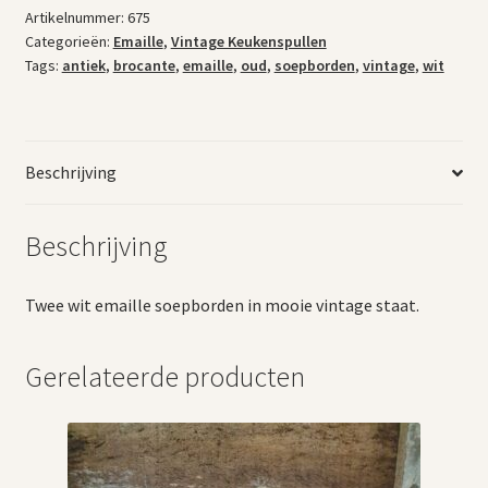
Artikelnummer:
675
Categorieën:
Emaille
,
Vintage Keukenspullen
Tags:
antiek
,
brocante
,
emaille
,
oud
,
soepborden
,
vintage
,
wit
Beschrijving
Beschrijving
Twee wit emaille soepborden in mooie vintage staat.
Gerelateerde producten