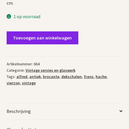
cm.
1 op voorraad
Frans
Toevoegen aan winkelwagen
porselein
Hache
&
Cie
Artikelnummer:
664
Categorie:
Vintage servies en glaswerk
à
Tags:
alfred
,
antiek
,
brocante
,
dekschalen
,
frans
,
hache
,
Vierzon
vierzon
,
vintage
aantal
Beschrijving