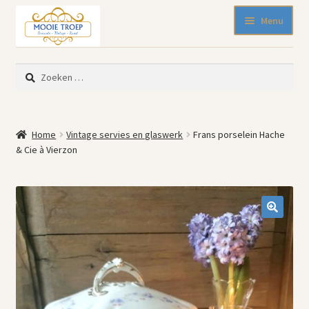
Ga
Ga
Menu
door
naar
naar
de
SALE 50% korting
navigatie
inhoud
Zoeken
Nieuw binnen
naar:
Pasen
Beeldjes
Home
Vintage servies en glaswerk
Frans porselein Hache
Blikken
& Cie à Vierzon
Emaille
Keukenspullen
Kleine meubelen
Muurdecoratie
🔍
Servies en glaswerk
Woonaccessoires
Mode-accessoires
Kinderhoekje