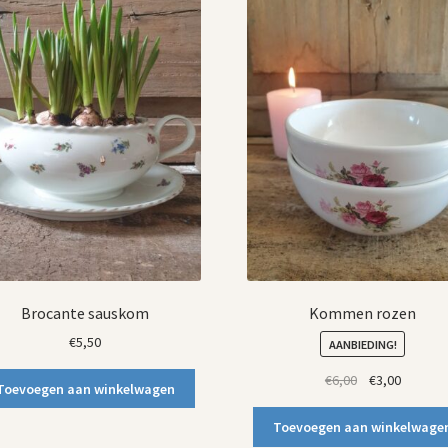
Brocante sauskom
Kommen rozen
€
5,50
AANBIEDING!
Oorspronkelij
Huidige
€
6,00
€
3,00
Toevoegen aan winkelwagen
prijs
prijs
was:
is:
Toevoegen aan winkelwage
€6,00.
€3,00.