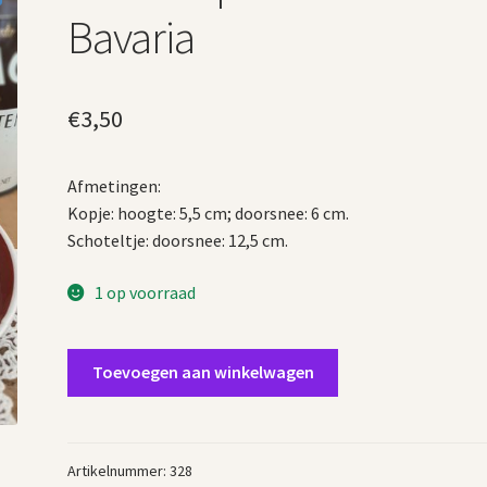
Bavaria
€
3,50
Afmetingen:
Kopje: hoogte: 5,5 cm; doorsnee: 6 cm.
Schoteltje: doorsnee: 12,5 cm.
1 op voorraad
Oude
Toevoegen aan winkelwagen
kop
en
schotel
Bavaria
Artikelnummer:
328