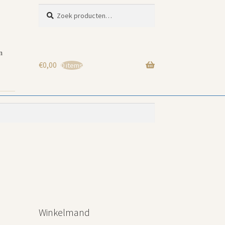
Zoeken
Zoeken
naar:
n
€
0,00
0 items
Winkelmand