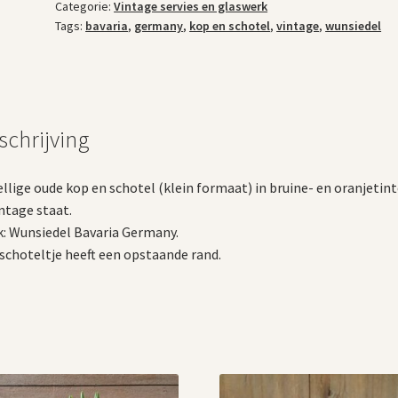
Categorie:
Vintage servies en glaswerk
aantal
Tags:
bavaria
,
germany
,
kop en schotel
,
vintage
,
wunsiedel
schrijving
llige oude kop en schotel (klein formaat) in bruine- en oranjetin
intage staat.
: Wunsiedel Bavaria Germany.
schoteltje heeft een opstaande rand.