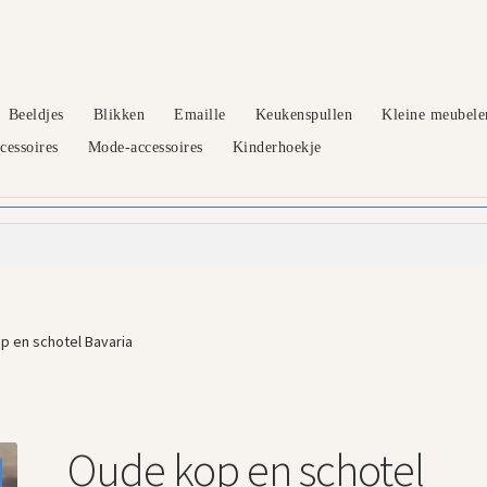
Beeldjes
Blikken
Emaille
Keukenspullen
Kleine meubele
essoires
Mode-accessoires
Kinderhoekje
p en schotel Bavaria
Oude kop en schotel