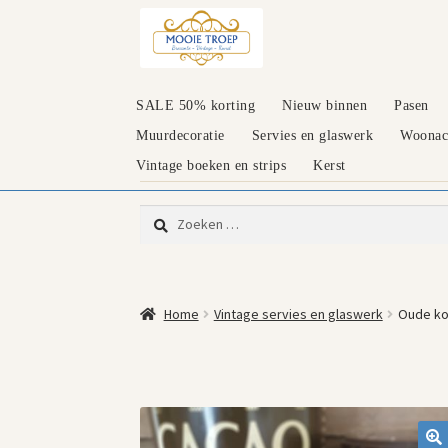
Ga
Ga
door
naar
naar
de
navigatie
inhoud
SALE 50% korting
Nieuw binnen
Pasen
Muurdecoratie
Servies en glaswerk
Woonacc
Vintage boeken en strips
Kerst
Zoeken
naar:
Home
Vintage servies en glaswerk
Oude ko