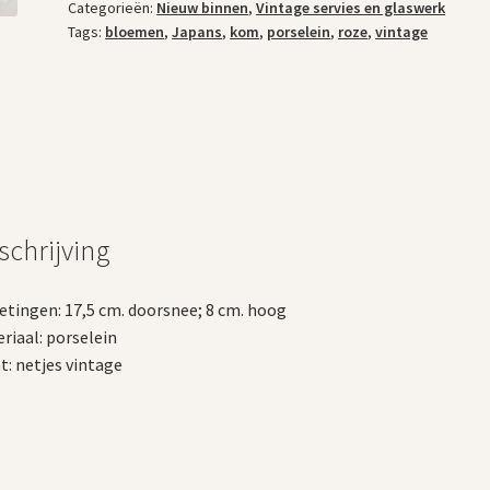
Categorieën:
Nieuw binnen
,
Vintage servies en glaswerk
aantal
Tags:
bloemen
,
Japans
,
kom
,
porselein
,
roze
,
vintage
schrijving
tingen: 17,5 cm. doorsnee; 8 cm. hoog
riaal: porselein
t: netjes vintage