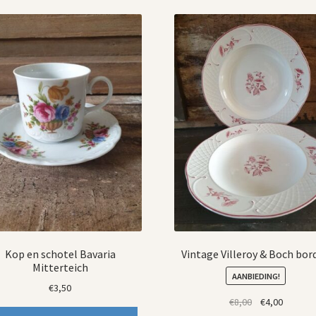
Kop en schotel Bavaria
Vintage Villeroy & Boch bor
Mitterteich
AANBIEDING!
€
3,50
Oorspronkelij
Huidige
€
8,00
€
4,00