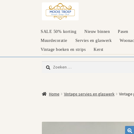
Ga
Ga
door
naar
naar
de
navigatie
inhoud
SALE 50% korting
Nieuw binnen
Pasen
Muurdecoratie
Servies en glaswerk
Woonacc
Vintage boeken en strips
Kerst
Zoeken
naar:
Home
Vintage servies en glaswerk
Vintage