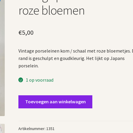
roze bloemen
€
5,00
Vintage porseleinen kom / schaal met roze bloemetjes. 
rand is geschulpt en goudkleurig. Het lijkt op Japans
porselein.
1 op voorraad
Vintage
Toevoegen aan winkelwagen
porseleinen
kom
roze
bloemen
Artikelnummer:
1351