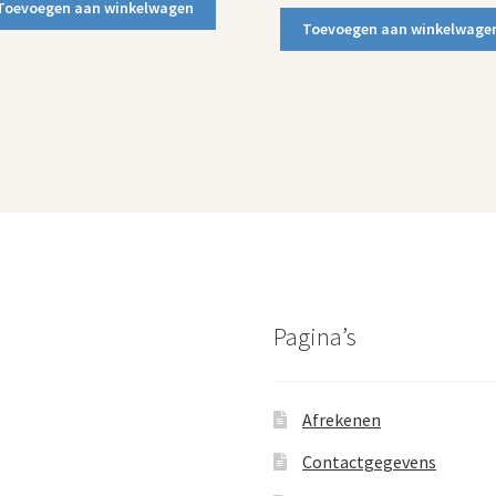
prijs
prijs
Toevoegen aan winkelwagen
was:
is:
Toevoegen aan winkelwage
€8,00.
€4,00.
Pagina’s
Afrekenen
Contactgegevens