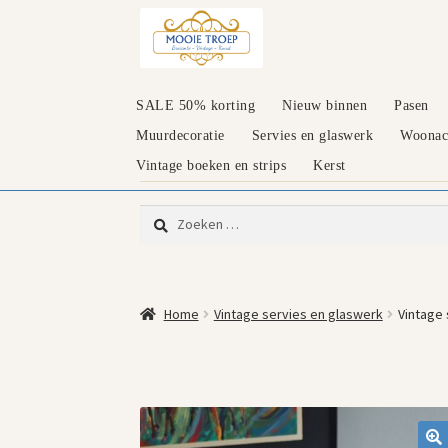
Ga
Ga
door
naar
naar
de
navigatie
inhoud
SALE 50% korting
Nieuw binnen
Pasen
Muurdecoratie
Servies en glaswerk
Woonacc
Vintage boeken en strips
Kerst
Zoeken
naar:
Home
Vintage servies en glaswerk
Vintage 