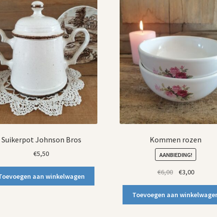
Suikerpot Johnson Bros
Kommen rozen
€
5,50
AANBIEDING!
Oorspronkelij
Huidige
€
6,00
€
3,00
Toevoegen aan winkelwagen
prijs
prijs
was:
is:
Toevoegen aan winkelwage
€6,00.
€3,00.