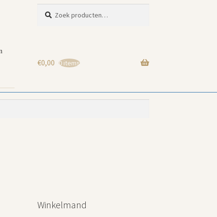
Zoeken
Zoeken
naar:
n
€
0,00
0 items
Winkelmand