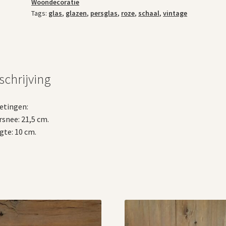
Woondecoratie
Tags:
glas
,
glazen
,
persglas
,
roze
,
schaal
,
vintage
schrijving
etingen:
snee: 21,5 cm.
te: 10 cm.