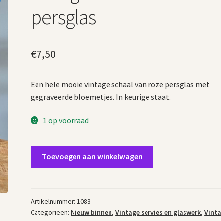
persglas
€
7,50
Een hele mooie vintage schaal van roze persglas met
gegraveerde bloemetjes. In keurige staat.
1 op voorraad
Vintage
Toevoegen aan winkelwagen
schaal
roze
persglas
aantal
Artikelnummer:
1083
Categorieën:
Nieuw binnen
,
Vintage servies en glaswerk
,
Vint