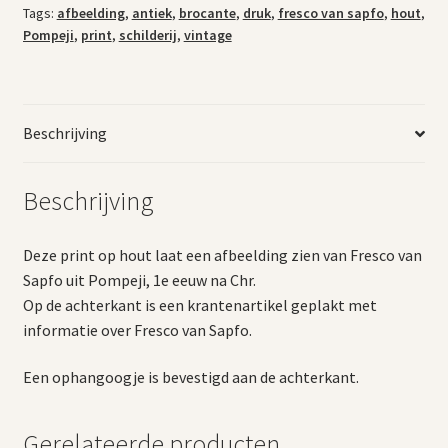
Tags:
afbeelding
,
antiek
,
brocante
,
druk
,
fresco van sapfo
,
hout
,
Pompeji
,
print
,
schilderij
,
vintage
Beschrijving
Beschrijving
Deze print op hout laat een afbeelding zien van Fresco van
Sapfo uit Pompeji, 1e eeuw na Chr.
Op de achterkant is een krantenartikel geplakt met
informatie over Fresco van Sapfo.
Een ophangoogje is bevestigd aan de achterkant.
Gerelateerde producten