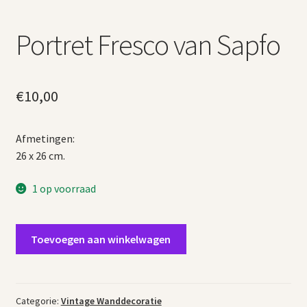
Portret Fresco van Sapfo
€
10,00
Afmetingen:
26 x 26 cm.
1 op voorraad
Portret
Toevoegen aan winkelwagen
Fresco
van
Sapfo
aantal
Categorie:
Vintage Wanddecoratie