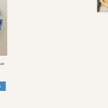
auw
n