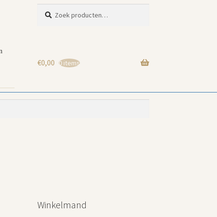
Zoeken
Zoeken
naar:
n
€
0,00
0 items
Winkelmand