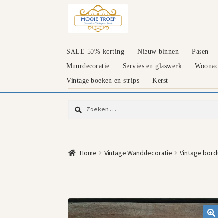
Ga
Ga
door
naar
naar
de
navigatie
inhoud
SALE 50% korting
Nieuw binnen
Pasen
Muurdecoratie
Servies en glaswerk
Woonacc
Vintage boeken en strips
Kerst
Zoeken
naar:
Home
Vintage Wanddecoratie
Vintage bord