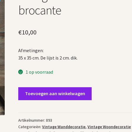
brocante
€
10,00
Afmetingen:
35 x 35 cm. De lijst is 2 cm. dik.
1 op voorraad
Vintage
Toevoegen aan winkelwagen
borduurwerk
brocante
aantal
Artikelnummer:
893
Categorieën:
Vintage Wanddecoratie
,
Vintage Woondecoratie