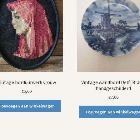
intage borduurwerk vrouw
Vintage wandbord Delft Bl
handgeschilderd
€
5,00
€
7,00
Toevoegen aan winkelwagen
Toevoegen aan winkelwage