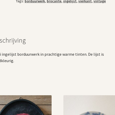
Tags:
borduurwerk
,
brocante
,
ingelijst
,
vierkant
,
vintage
schrijving
 ingelijst borduurwerk in prachtige warme tinten. De lijst is
kleurig.