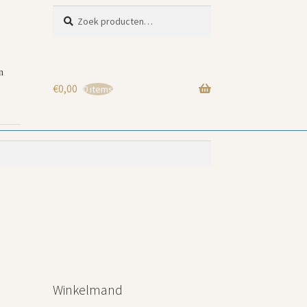
Zoeken
Zoeken
naar:
n
€
0,00
0 items
Winkelmand