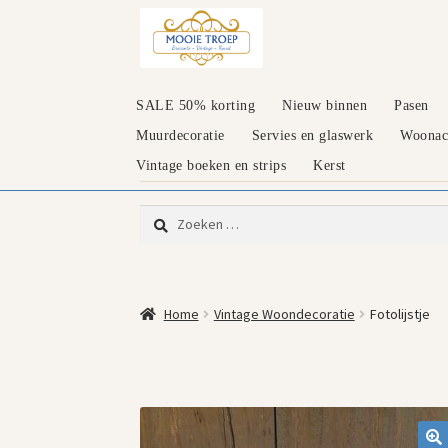
Ga
Ga
door
naar
naar
de
navigatie
inhoud
SALE 50% korting
Nieuw binnen
Pasen
Muurdecoratie
Servies en glaswerk
Woonacc
Vintage boeken en strips
Kerst
Zoeken
naar:
Home
Vintage Woondecoratie
Fotolijstje