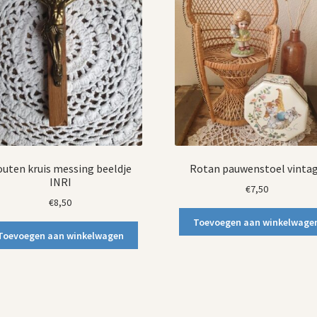
uten kruis messing beeldje
Rotan pauwenstoel vinta
INRI
€
7,50
€
8,50
Toevoegen aan winkelwage
Toevoegen aan winkelwagen