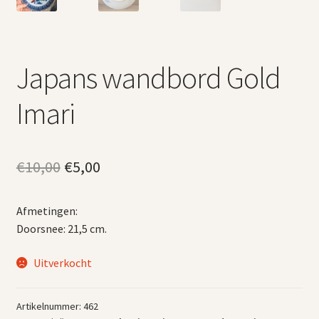
Japans wandbord Gold
Imari
Oorspronkelijke
Huidige
€
10,00
€
5,00
prijs
prijs
Afmetingen:
was:
is:
Doorsnee: 21,5 cm.
€10,00.
€5,00.
Uitverkocht
Artikelnummer:
462