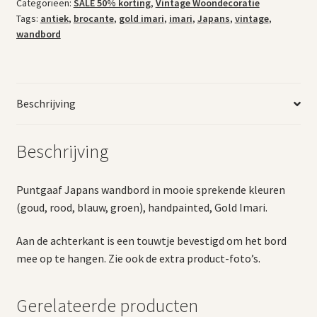
Categorieën:
SALE 50% korting
,
Vintage Woondecoratie
Tags:
antiek
,
brocante
,
gold imari
,
imari
,
Japans
,
vintage
,
wandbord
Beschrijving
Beschrijving
Puntgaaf Japans wandbord in mooie sprekende kleuren
(goud, rood, blauw, groen), handpainted, Gold Imari.
Aan de achterkant is een touwtje bevestigd om het bord
mee op te hangen. Zie ook de extra product-foto’s.
Gerelateerde producten