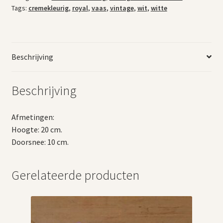
Tags:
cremekleurig
,
royal
,
vaas
,
vintage
,
wit
,
witte
Beschrijving
Beschrijving
Afmetingen:
Hoogte: 20 cm.
Doorsnee: 10 cm.
Gerelateerde producten