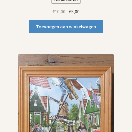
Oorspronkelijke
Huidige
€
10,00
€
5,00
prijs
prijs
was:
is:
Toevoegen aan winkelwagen
€10,00.
€5,00.