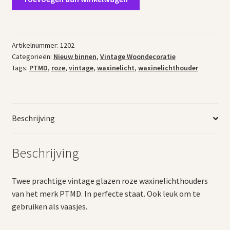
glazen
waxinelichthouders
roze
aantal
Artikelnummer:
1202
Categorieën:
Nieuw binnen
,
Vintage Woondecoratie
Tags:
PTMD
,
roze
,
vintage
,
waxinelicht
,
waxinelichthouder
Beschrijving
Beschrijving
Twee prachtige vintage glazen roze waxinelichthouders
van het merk PTMD. In perfecte staat. Ook leuk om te
gebruiken als vaasjes.