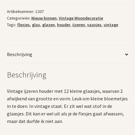
met
12
Artikelnummer:
1207
Categorieën:
Nieuw binnen
,
Vintage Woondecoratie
kleine
Tags:
flesjes
,
glas
,
glazen
,
houder
,
ijzeren
,
vaasjes
,
vintage
vaasjes
aantal
Beschrijving
Beschrijving
Vintage ijzeren houder met 12 kleine glaasjes, waarvan 2
afwijkend van grootte en vorm. Leuk om kleine bloemetjes
in te doen. In vintage staat. Er zit wel wat stof in de
glaasjes. Dit kan er wel uit als je de flesjes gaat afwassen,
maar dat durfde ik niet aan.