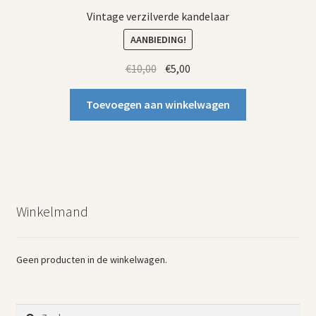
Vintage verzilverde kandelaar
AANBIEDING!
Oorspronkelijke
Huidige
€
10,00
€
5,00
prijs
prijs
was:
is:
Toevoegen aan winkelwagen
€10,00.
€5,00.
Winkelmand
Geen producten in de winkelwagen.
Zoeken