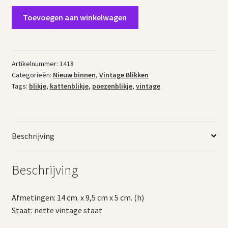
Vintage
Toevoegen aan winkelwagen
blikje
poes
aantal
Artikelnummer:
1418
Categorieën:
Nieuw binnen
,
Vintage Blikken
Tags:
blikje
,
kattenblikje
,
poezenblikje
,
vintage
Beschrijving
Beschrijving
Afmetingen: 14 cm. x 9,5 cm x 5 cm. (h)
Staat: nette vintage staat