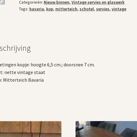
Categorieën:
Nieuw binnen
,
Vintage servies en glaswerk
Bavaria
Tags:
bavaria
,
kop
,
mitterteich
,
schotel
,
servies
,
vintage
aantal
schrijving
tingen kopje: hoogte 6,5 cm.; doorsnee 7 cm.
t: nette vintage staat
: Mitterteich Bavaria