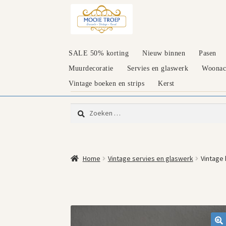
Ga
Ga
door
naar
naar
de
navigatie
inhoud
SALE 50% korting
Nieuw binnen
Pasen
Muurdecoratie
Servies en glaswerk
Woonacc
Vintage boeken en strips
Kerst
Zoeken
naar:
Home
Vintage servies en glaswerk
Vintage 