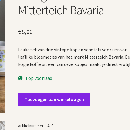
Mitterteich Bavaria
€
8,00
Leuke set van drie vintage kop en schotels voorzien van
lieflijke bloemetjes van het merk Mitterteich Bavaria. E
kopje koffie uit een van deze kopjes maakt je direct vrolij
1 op voorraad
Vintage
Toevoegen aan winkelwagen
kop
en
schotels
Mitterteich
Artikelnummer:
1419