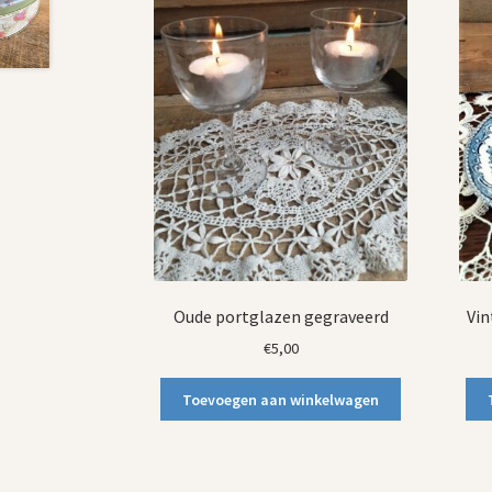
Oude portglazen gegraveerd
Vin
€
5,00
Toevoegen aan winkelwagen