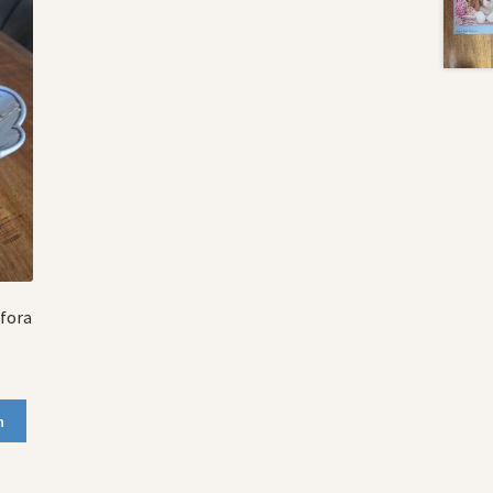
nfora
n