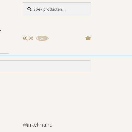
Zoeken
Zoeken
naar:
n
€
0,00
0 items
Winkelmand