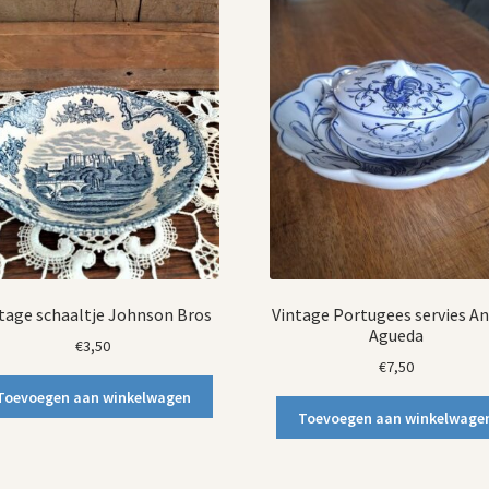
tage schaaltje Johnson Bros
Vintage Portugees servies A
Agueda
€
3,50
€
7,50
Toevoegen aan winkelwagen
Toevoegen aan winkelwage