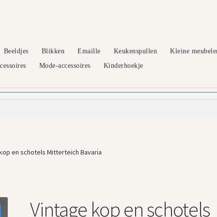
Beeldjes
Blikken
Emaille
Keukenspullen
Kleine meubele
essoires
Mode-accessoires
Kinderhoekje
kop en schotels Mitterteich Bavaria
Vintage kop en schotels