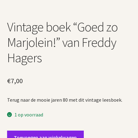
Vintage boek “Goed zo
Marjolein!” van Freddy
Hagers
€
7,00
Terug naar de mooie jaren 80 met dit vintage leesboek.
1 op voorraad
Vintage
Toevoegen aan winkelwagen