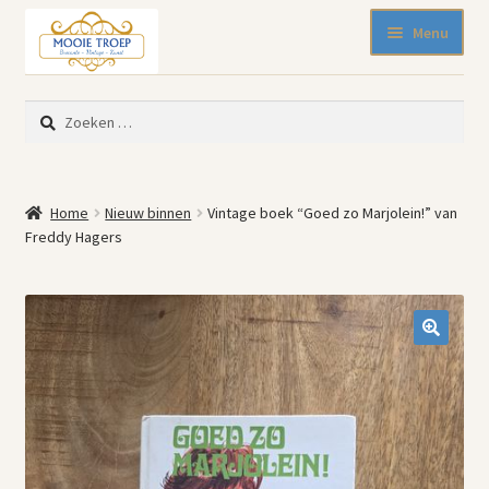
Ga
Ga
Menu
door
naar
naar
de
SALE 50% korting
navigatie
inhoud
Zoeken
Nieuw binnen
naar:
Pasen
Beeldjes
Home
Nieuw binnen
Vintage boek “Goed zo Marjolein!” van
Blikken
Freddy Hagers
Emaille
Keukenspullen
Kleine meubelen
Muurdecoratie
🔍
Servies en glaswerk
Woonaccessoires
Mode-accessoires
Kinderhoekje