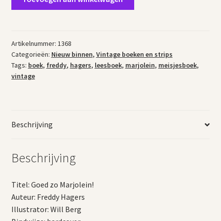
boek
"Goed
zo
Marjolein!"
Artikelnummer:
1368
Categorieën:
Nieuw binnen
,
Vintage boeken en strips
van
Tags:
boek
,
freddy
,
hagers
,
leesboek
,
marjolein
,
meisjesboek
,
Freddy
vintage
Hagers
aantal
Beschrijving
Beschrijving
Titel: Goed zo Marjolein!
Auteur: Freddy Hagers
Illustrator: Will Berg