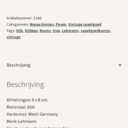
blikken
konijntje
aantal
Artikelnummer:
1366
Categorieën:
Nieuw binnen
,
Pasen
,
Vintage speelgoed
Tags:
blik
,
blikken
,
Bunny
,
Hop
,
Lehmann
,
speelgoedkonijn
,
vintage
Beschrijving
Beschrijving
Afmetingen: 6 x 8 cm.
Materiaal: blik
Herkomst: West-Germany
Merk: Lehmann