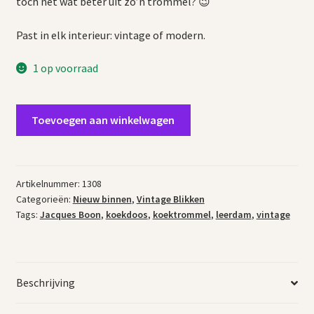
toch nét wat beter uit zo’n trommel? 😉
Past in elk interieur: vintage of modern.
1 op voorraad
Vintage
Toevoegen aan winkelwagen
koekdoos
Leerdam
aantal
Artikelnummer:
1308
Categorieën:
Nieuw binnen
,
Vintage Blikken
Tags:
Jacques Boon
,
koekdoos
,
koektrommel
,
leerdam
,
vintage
Beschrijving