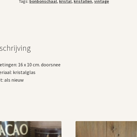
Tags:
bonbonschaal
,
kristal
,
kristallen
,
vintage
schrijving
tingen: 16 x 10 cm. doorsnee
riaal: kristalglas
t: als nieuw