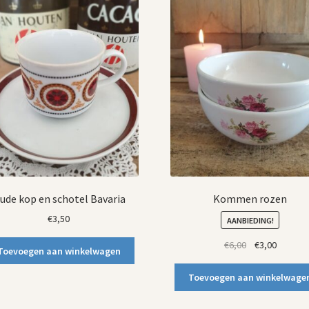
ude kop en schotel Bavaria
Kommen rozen
€
3,50
AANBIEDING!
Oorspronkelij
Huidige
€
6,00
€
3,00
Toevoegen aan winkelwagen
prijs
prijs
was:
is:
Toevoegen aan winkelwage
€6,00.
€3,00.