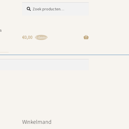
Zoeken
Zoeken
naar:
n
€
0,00
0 items
Winkelmand