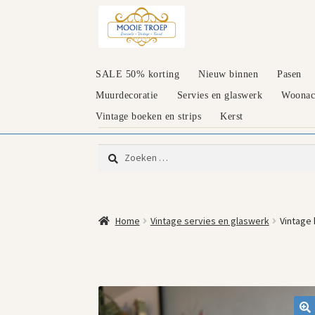
Ga
Ga
door
naar
naar
de
navigatie
inhoud
SALE 50% korting
Nieuw binnen
Pasen
Muurdecoratie
Servies en glaswerk
Woonacc
Vintage boeken en strips
Kerst
Zoeken
naar:
Home
Vintage servies en glaswerk
Vintage 