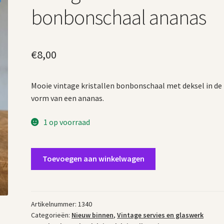
bonbonschaal ananas
€
8,00
Mooie vintage kristallen bonbonschaal met deksel in de
vorm van een ananas.
1 op voorraad
Vintage
Toevoegen aan winkelwagen
kristallen
bonbonschaal
ananas
aantal
Artikelnummer:
1340
Categorieën:
Nieuw binnen
,
Vintage servies en glaswerk