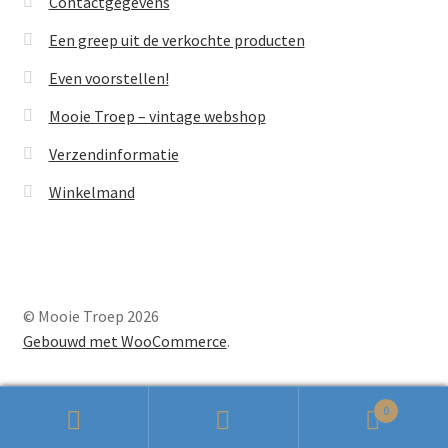
Contactgegevens
Een greep uit de verkochte producten
Even voorstellen!
Mooie Troep – vintage webshop
Verzendinformatie
Winkelmand
© Mooie Troep 2026
Gebouwd met WooCommerce
.
0
Zoeken
Zoeken