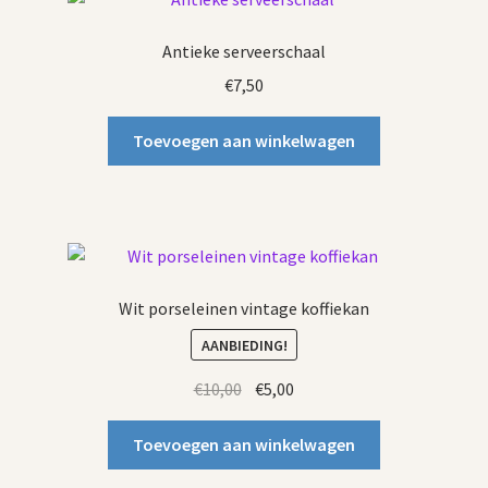
Antieke serveerschaal
€
7,50
Toevoegen aan winkelwagen
Wit porseleinen vintage koffiekan
AANBIEDING!
Oorspronkelijke
Huidige
€
10,00
€
5,00
prijs
prijs
was:
is:
Toevoegen aan winkelwagen
€10,00.
€5,00.