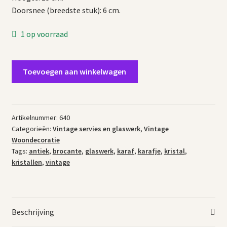
Doorsnee (breedste stuk): 6 cm.
1 op voorraad
Oud
Toevoegen aan winkelwagen
kristallen
karafje
met
oor
Artikelnummer:
640
Categorieën:
Vintage servies en glaswerk
,
Vintage
aantal
Woondecoratie
Tags:
antiek
,
brocante
,
glaswerk
,
karaf
,
karafje
,
kristal
,
kristallen
,
vintage
Beschrijving