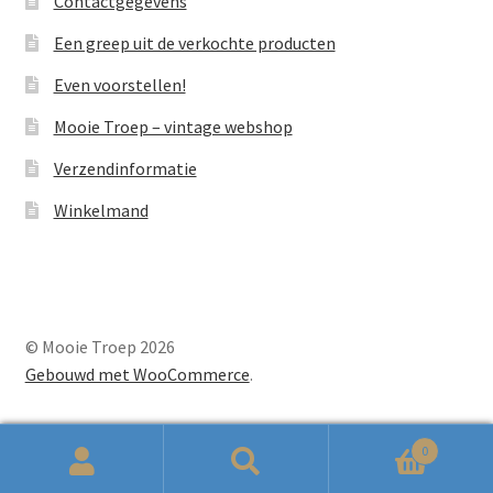
Contactgegevens
Een greep uit de verkochte producten
Even voorstellen!
Mooie Troep – vintage webshop
Verzendinformatie
Winkelmand
© Mooie Troep 2026
Gebouwd met WooCommerce
.
0
Zoeken
Zoeken