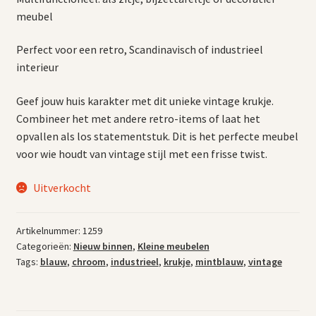
meubel
Perfect voor een retro, Scandinavisch of industrieel
interieur
Geef jouw huis karakter met dit unieke vintage krukje.
Combineer het met andere retro-items of laat het
opvallen als los statementstuk. Dit is het perfecte meubel
voor wie houdt van vintage stijl met een frisse twist.
Uitverkocht
Artikelnummer:
1259
Categorieën:
Nieuw binnen
,
Kleine meubelen
Tags:
blauw
,
chroom
,
industrieel
,
krukje
,
mintblauw
,
vintage