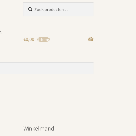
Zoeken
Zoeken
naar:
n
€
0,00
0 items
Winkelmand