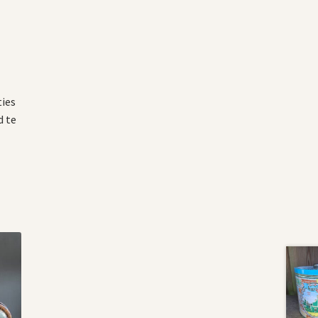
ties
d te