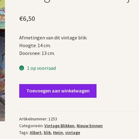
€
6,50
Afmetingen van dit vintage blik:
Hoogte: 14 cm.
Doorsnee: 13 cm.
1 op voorraad
Vintage
Toevoegen aan winkelwagen
blik
Albert
Heijn
aantal
Artikelnummer:
1253
Categorieën:
Vintage Blikken
,
Nieuw binnen
Tags:
Albert
,
blik
,
Heijn
,
vintage