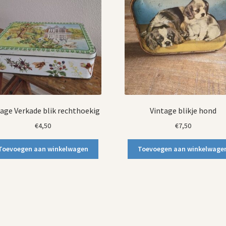
tage Verkade blik rechthoekig
Vintage blikje hond
€
4,50
€
7,50
Toevoegen aan winkelwagen
Toevoegen aan winkelwage