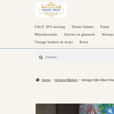
Ga
Ga
door
naar
naar
de
navigatie
inhoud
SALE 50% korting
Nieuw binnen
Pasen
Muurdecoratie
Servies en glaswerk
Woonacc
Vintage boeken en strips
Kerst
Zoeken
naar:
Home
Vintage Blikken
Vintage blik Albert He