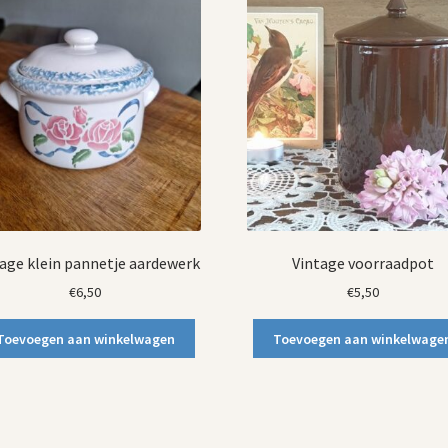
age klein pannetje aardewerk
Vintage voorraadpot
€
6,50
€
5,50
Toevoegen aan winkelwagen
Toevoegen aan winkelwage