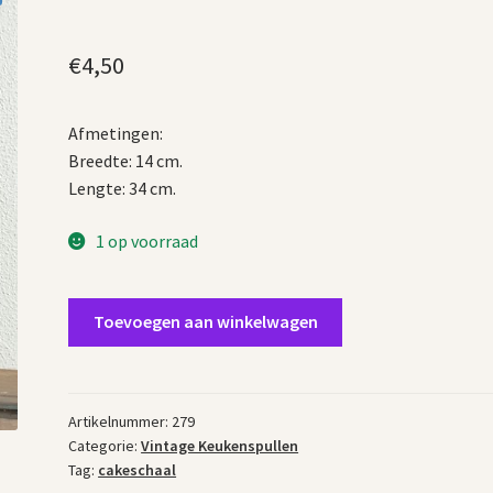
€
4,50
Afmetingen:
Breedte: 14 cm.
Lengte: 34 cm.
1 op voorraad
Glazen
Toevoegen aan winkelwagen
cakeschaal
aantal
Artikelnummer:
279
Categorie:
Vintage Keukenspullen
Tag:
cakeschaal