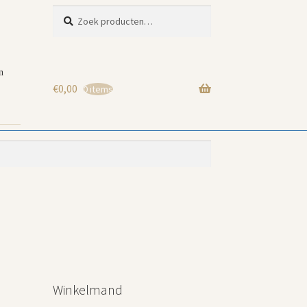
Zoeken
Zoeken
naar:
n
€
0,00
0 items
Winkelmand