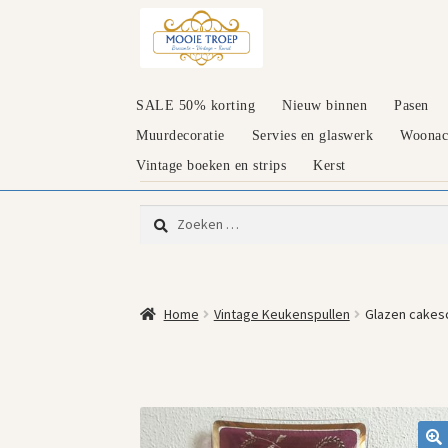
Ga
Ga
door
naar
naar
de
navigatie
inhoud
SALE 50% korting
Nieuw binnen
Pasen
Muurdecoratie
Servies en glaswerk
Woonacc
Vintage boeken en strips
Kerst
Zoeken
naar:
Home
Vintage Keukenspullen
Glazen cakes