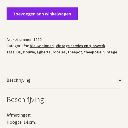
Vintage
Toevoegen aan winkelwagen
theepotje
DE
roosjes
aantal
Artikelnummer:
1220
Categorieën:
Nieuw binnen
,
Vintage servies en glaswerk
Tags:
DE
,
Douwe
,
Egberts
,
roosjes
,
theepot
,
theepotje
,
vintage
Beschrijving
Beschrijving
Afmetingen:
Hoogte: 14 cm.